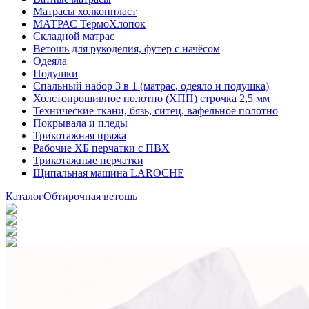
Матрасы холконпласт
МАТРАС ТермоХлопок
Складной матрас
Ветошь для рукоделия, футер с начёсом
Одеяла
Подушки
Спальный набор 3 в 1 (матрас, одеяло и подушка)
Холстопрошивное полотно (ХПП) строчка 2,5 мм
Технические ткани, бязь, ситец, вафельное полотно
Покрывала и пледы
Трикотажная пряжа
Рабочие ХБ перчатки с ПВХ
Трикотажные перчатки
Щипальная машина LAROCHE
Каталог
Обтирочная ветошь