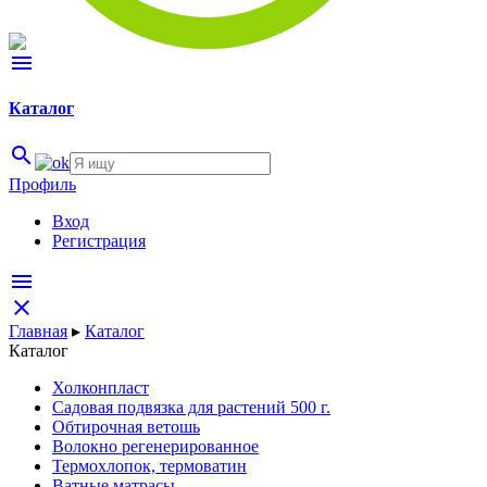
menu
Каталог
search
Профиль
Вход
Регистрация
menu
close
Главная
▸
Каталог
Каталог
Холконпласт
Садовая подвязка для растений 500 г.
Обтирочная ветошь
Волокно регенерированное
Термохлопок, термоватин
Ватные матрасы