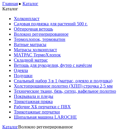
Главная
▸
Каталог
Каталог
Холконпласт
Садовая подвязка для растений 500 г.
Обтирочная ветошь
Волокно регенерированное
Термохлопок, термоватин
Ватные матрасы
Матрасы холконпласт
МАТРАС ТермоХлопок
Складной матрас
Ветошь для рукоделия, футер с начёсом
Одеяла
Подушки
Спальный набор 3 в 1 (матрас, одеяло и подушка)
Холстопрошивное полотно (ХПП) строчка 2,5 мм
Технические ткани, бязь, ситец, вафельное полотно
Покрывала и пледы
Трикотажная пряжа
Рабочие ХБ перчатки с ПВХ
Трикотажные перчатки
Щипальная машина LAROCHE
Каталог
Волокно регенерированное