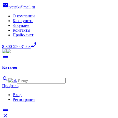
mail
ivatatk@mail.ru
О компании
Как купить
Закупаем
Контакты
Прайс-лист
phone_enabled
8-800-550-31-68
menu
Каталог
search
Профиль
Вход
Регистрация
menu
close