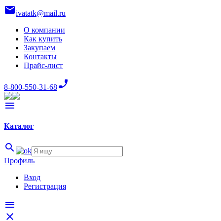
mail
ivatatk@mail.ru
О компании
Как купить
Закупаем
Контакты
Прайс-лист
phone_enabled
8-800-550-31-68
menu
Каталог
search
Профиль
Вход
Регистрация
menu
close