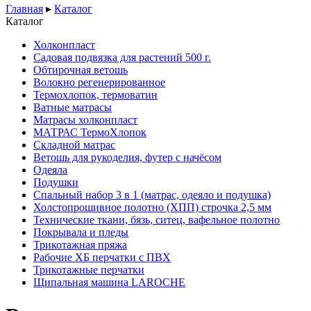
Главная
▸
Каталог
Каталог
Холконпласт
Садовая подвязка для растений 500 г.
Обтирочная ветошь
Волокно регенерированное
Термохлопок, термоватин
Ватные матрасы
Матрасы холконпласт
МАТРАС ТермоХлопок
Складной матрас
Ветошь для рукоделия, футер с начёсом
Одеяла
Подушки
Спальный набор 3 в 1 (матрас, одеяло и подушка)
Холстопрошивное полотно (ХПП) строчка 2,5 мм
Технические ткани, бязь, ситец, вафельное полотно
Покрывала и пледы
Трикотажная пряжа
Рабочие ХБ перчатки с ПВХ
Трикотажные перчатки
Щипальная машина LAROCHE