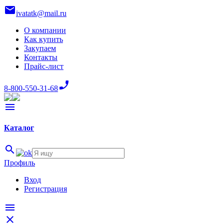
mail
ivatatk@mail.ru
О компании
Как купить
Закупаем
Контакты
Прайс-лист
phone_enabled
8-800-550-31-68
menu
Каталог
search
Профиль
Вход
Регистрация
menu
close