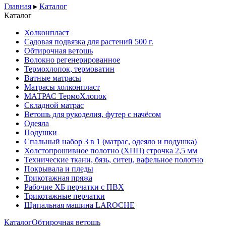
Главная
▸
Каталог
Каталог
Холконпласт
Садовая подвязка для растений 500 г.
Обтирочная ветошь
Волокно регенерированное
Термохлопок, термоватин
Ватные матрасы
Матрасы холконпласт
МАТРАС ТермоХлопок
Складной матрас
Ветошь для рукоделия, футер с начёсом
Одеяла
Подушки
Спальный набор 3 в 1 (матрас, одеяло и подушка)
Холстопрошивное полотно (ХПП) строчка 2,5 мм
Технические ткани, бязь, ситец, вафельное полотно
Покрывала и пледы
Трикотажная пряжа
Рабочие ХБ перчатки с ПВХ
Трикотажные перчатки
Щипальная машина LAROCHE
Каталог
Обтирочная ветошь