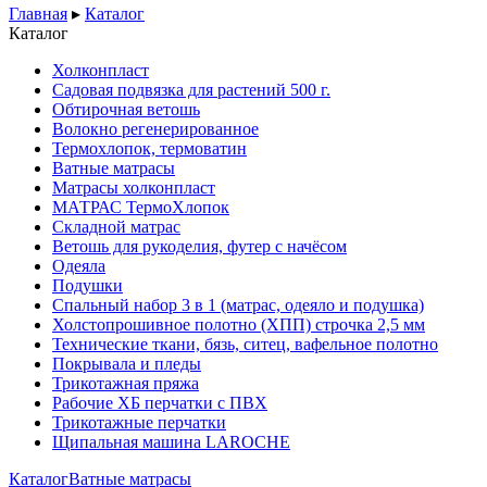
Главная
▸
Каталог
Каталог
Холконпласт
Садовая подвязка для растений 500 г.
Обтирочная ветошь
Волокно регенерированное
Термохлопок, термоватин
Ватные матрасы
Матрасы холконпласт
МАТРАС ТермоХлопок
Складной матрас
Ветошь для рукоделия, футер с начёсом
Одеяла
Подушки
Спальный набор 3 в 1 (матрас, одеяло и подушка)
Холстопрошивное полотно (ХПП) строчка 2,5 мм
Технические ткани, бязь, ситец, вафельное полотно
Покрывала и пледы
Трикотажная пряжа
Рабочие ХБ перчатки с ПВХ
Трикотажные перчатки
Щипальная машина LAROCHE
Каталог
Ватные матрасы