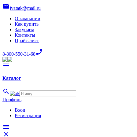
mail
ivatatk@mail.ru
О компании
Как купить
Закупаем
Контакты
Прайс-лист
phone_enabled
8-800-550-31-68
menu
Каталог
search
Профиль
Вход
Регистрация
menu
close